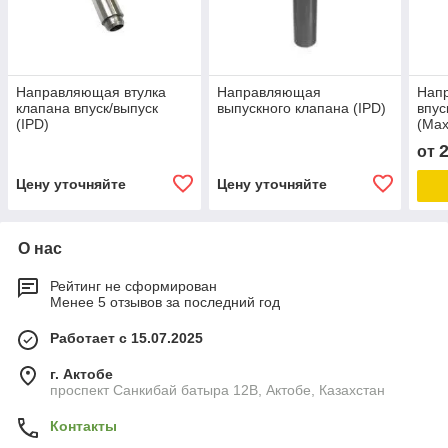
Направляющая втулка
Направляющая
Нап
клапана впуск/выпуск
выпускного клапана (IPD)
впус
(IPD)
(Max
2
от
Цену уточняйте
Цену уточняйте
О нас
Рейтинг не сформирован
Менее 5 отзывов за последний год
Работает с 15.07.2025
г. Актобе
проспект Санкибай батыра 12В, Актобе, Казахстан
Контакты