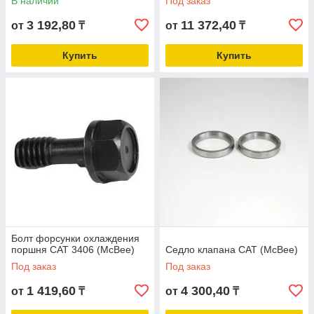
В наличии
Под заказ
3 192,80
11 372,40
от
₸
от
₸
Купить
Купить
Болт форсунки охлаждения
поршня CAT 3406 (McBee)
Седло клапана CAT (McBee)
Под заказ
Под заказ
1 419,60
4 300,40
от
₸
от
₸