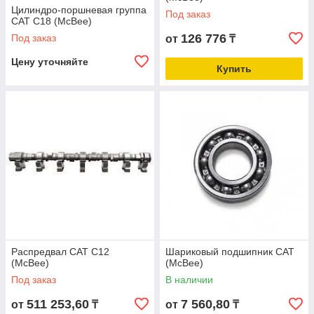
Цилиндро-поршневая группа
Под заказ
CAT C18 (McBee)
126 776
Под заказ
от
₸
Цену уточняйте
Купить
Распредвал CAT C12
Шариковый подшипник CAT
(McBee)
(McBee)
Под заказ
В наличии
511 253,60
7 560,80
от
₸
от
₸