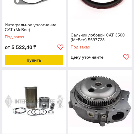
Интегральное уплотнение
CAT (McBee)
Сальник лобовой CAT 3500
Под заказ
(McBee) 5697728
5 522,40
Под заказ
от
₸
Цену уточняйте
Купить