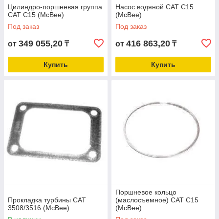
Цилиндро-поршневая группа
Насос водяной CAT C15
CAT C15 (McBee)
(McBee)
Под заказ
Под заказ
349 055,20
416 863,20
от
₸
от
₸
Купить
Купить
Поршневое кольцо
Прокладка турбины CAT
(маслосъемное) CAT С15
3508/3516 (McBee)
(McBee)