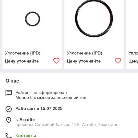
Уплотнение (IPD)
Уплотнение (IPD)
Упло
Цену уточняйте
Цену уточняйте
Цен
О нас
Рейтинг не сформирован
Менее 5 отзывов за последний год
Работает с 15.07.2025
г. Актобе
проспект Санкибай батыра 12В, Актобе, Казахстан
Контакты