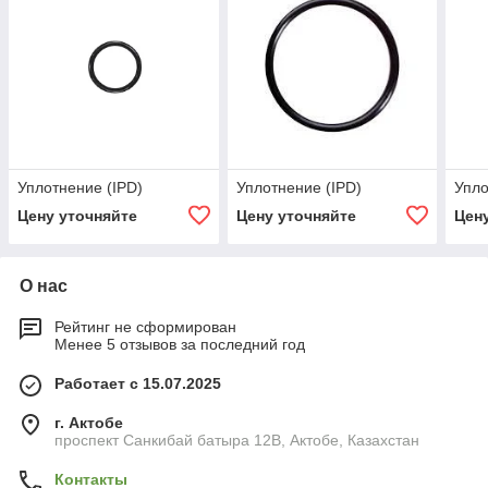
Уплотнение (IPD)
Уплотнение (IPD)
Упло
Цену уточняйте
Цену уточняйте
Цен
О нас
Рейтинг не сформирован
Менее 5 отзывов за последний год
Работает с 15.07.2025
г. Актобе
проспект Санкибай батыра 12В, Актобе, Казахстан
Контакты