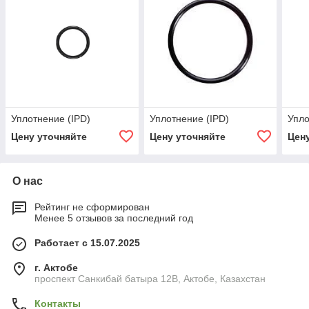
Уплотнение (IPD)
Уплотнение (IPD)
Упло
Цену уточняйте
Цену уточняйте
Цен
О нас
Рейтинг не сформирован
Менее 5 отзывов за последний год
Работает с 15.07.2025
г. Актобе
проспект Санкибай батыра 12В, Актобе, Казахстан
Контакты