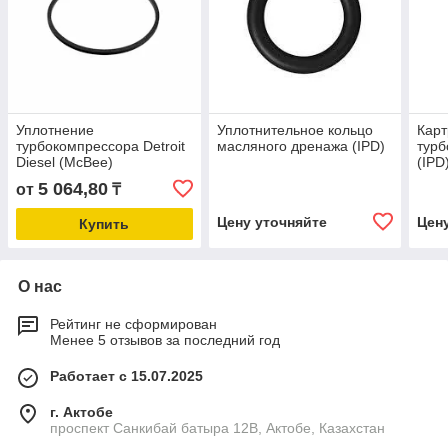
Уплотнение
Уплотнительное кольцо
Кар
турбокомпрессора Detroit
масляного дренажа (IPD)
турб
Diesel (McBee)
(IPD
5 064,80
от
₸
Цену уточняйте
Цен
Купить
О нас
Рейтинг не сформирован
Менее 5 отзывов за последний год
Работает с 15.07.2025
г. Актобе
проспект Санкибай батыра 12В, Актобе, Казахстан