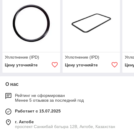
Уплотнение (IPD)
Уплотнение (IPD)
Упло
Цену уточняйте
Цену уточняйте
Цен
О нас
Рейтинг не сформирован
Менее 5 отзывов за последний год
Работает с 15.07.2025
г. Актобе
проспект Санкибай батыра 12В, Актобе, Казахстан