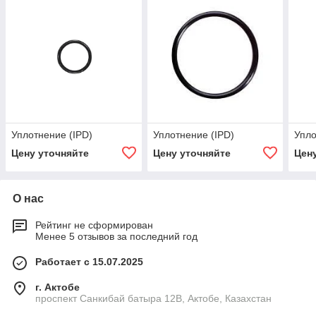
Уплотнение (IPD)
Уплотнение (IPD)
Упло
Цену уточняйте
Цену уточняйте
Цен
О нас
Рейтинг не сформирован
Менее 5 отзывов за последний год
Работает с 15.07.2025
г. Актобе
проспект Санкибай батыра 12В, Актобе, Казахстан