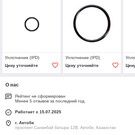
Уплотнение (IPD)
Уплотнение (IPD)
Упло
Цену уточняйте
Цену уточняйте
Цен
О нас
Рейтинг не сформирован
Менее 5 отзывов за последний год
Работает с 15.07.2025
г. Актобе
проспект Санкибай батыра 12В, Актобе, Казахстан