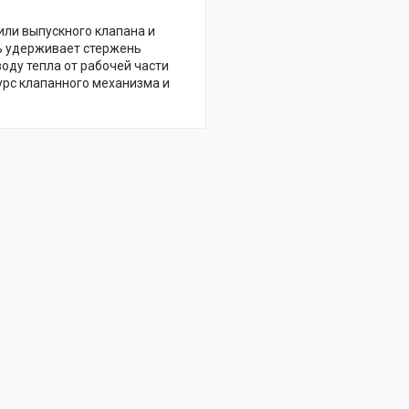
или выпускного клапана и
ь удерживает стержень
оду тепла от рабочей части
урс клапанного механизма и