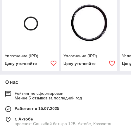
Уплотнение (IPD)
Уплотнение (IPD)
Упло
Цену уточняйте
Цену уточняйте
Цен
О нас
Рейтинг не сформирован
Менее 5 отзывов за последний год
Работает с 15.07.2025
г. Актобе
проспект Санкибай батыра 12В, Актобе, Казахстан