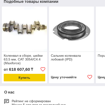
Подобные товары компании
Коленвал в сборе, шейки
Сальник коленвала
Порш
63,5 мм, CAT 3054/C4.4
лобовой (IPD)
(Maxiforce)
618 607,60
от
₸
Цену уточняйте
Цен
Купить
О нас
Рейтинг не сформирован
Менее 5 отзывов за последний год