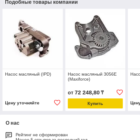
Подобные товары компании
Насос масляный (IPD)
Насос масляный 3056E
Насо
(Maxiforce)
72 248,80
от
₸
Цену уточняйте
Цен
Купить
О нас
Рейтинг не сформирован
Менее 5 отзывов за последний год