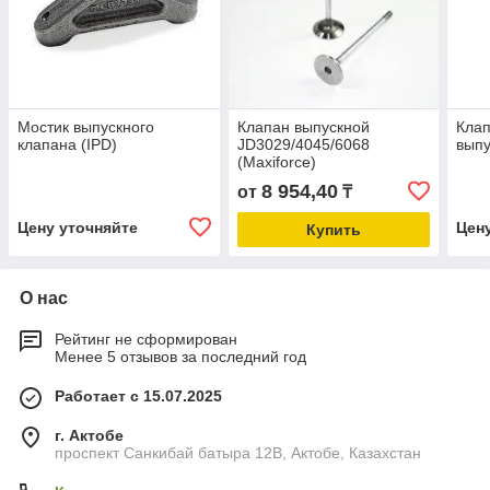
Мостик выпускного
Клапан выпускной
Клап
клапана (IPD)
JD3029/4045/6068
выпу
(Maxiforce)
8 954,40
от
₸
Цену уточняйте
Цен
Купить
О нас
Рейтинг не сформирован
Менее 5 отзывов за последний год
Работает с 15.07.2025
г. Актобе
проспект Санкибай батыра 12В, Актобе, Казахстан