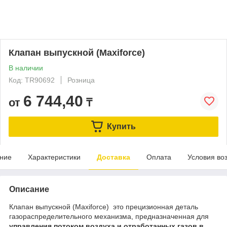
Клапан выпускной (Maxiforce)
В наличии
Код: TR90692
Розница
6 744,40
от
₸
Купить
ние
Характеристики
Доставка
Оплата
Условия во
Описание
Клапан выпускной (Maxiforce) это прецизионная деталь
газораспределительного механизма, предназначенная для
управления потоком воздуха и отработанных газов в