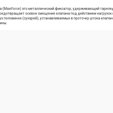
а (Maxiforce) это металлический фиксатор, удерживающий тарелк
предотвращает осевое смещение клапана под действием нагрузок 
вух половинок (сухарей), устанавливаемых в проточку штока клапа
ины.