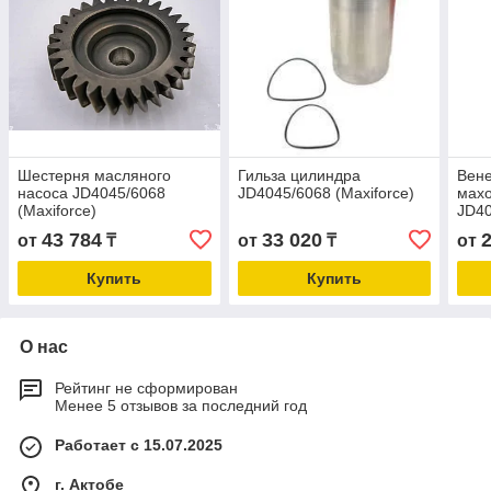
Шестерня масляного
Гильза цилиндра
Вен
насоса JD4045/6068
JD4045/6068 (Maxiforce)
махо
(Maxiforce)
JD40
43 784
33 020
от
₸
от
₸
от
Купить
Купить
О нас
Рейтинг не сформирован
Менее 5 отзывов за последний год
Работает с 15.07.2025
г. Актобе