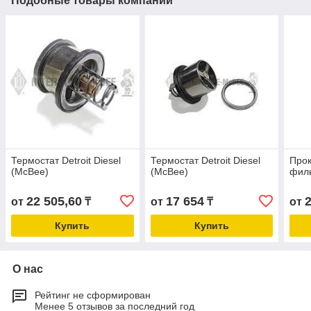
Подобные товары компании
Термостат Detroit Diesel
Термостат Detroit Diesel
Прок
(McBee)
(McBee)
филь
22 505,60
17 654
от
₸
от
₸
от
Купить
Купить
О нас
Рейтинг не сформирован
Менее 5 отзывов за последний год