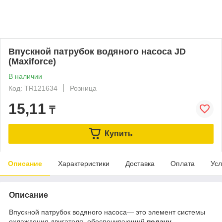
Впускной патрубок водяного насоса JD
(Maxiforce)
В наличии
Код: TR121634
Розница
15,11
₸
Купить
Описание
Характеристики
Доставка
Оплата
Усл
Описание
Впускной патрубок водяного насоса— это элемент системы
охлаждения двигателя, обеспечивающий
подачу