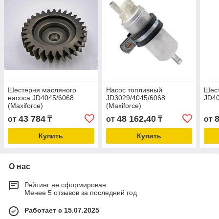
Шестерня масляного
Насос топливный
Шес
насоса JD4045/6068
JD3029/4045/6068
JD40
(Maxiforce)
(Maxiforce)
43 784
48 162,40
от
₸
от
₸
от
Купить
Купить
О нас
Рейтинг не сформирован
Менее 5 отзывов за последний год
Работает с 15.07.2025