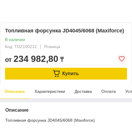
Топливная форсунка JD4045/6068 (Maxiforce)
В наличии
Код: TDZ100212
Розница
234 982,80
от
₸
Купить
Описание
Характеристики
Доставка
Оплата
Усл
Описание
Топливная форсунка JD4045/6068 (Maxiforce)