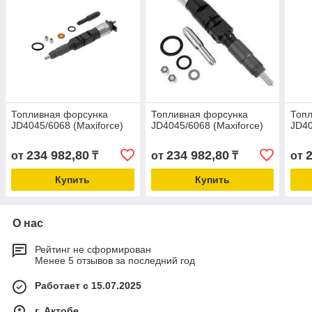
Топливная форсунка
Топливная форсунка
Топ
JD4045/6068 (Maxiforce)
JD4045/6068 (Maxiforce)
JD40
234 982,80
234 982,80
от
₸
от
₸
от
Купить
Купить
О нас
Рейтинг не сформирован
Менее 5 отзывов за последний год
Работает с 15.07.2025
г. Актобе