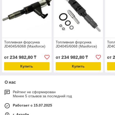
Топливная форсунка
Топливная форсунка
Топ
JD4045/6068 (Maxiforce)
JD4045/6068 (Maxiforce)
JD40
234 982,80
234 982,80
от
₸
от
₸
от
Купить
Купить
О нас
Рейтинг не сформирован
Менее 5 отзывов за последний год
Работает с 15.07.2025
г. Актобе