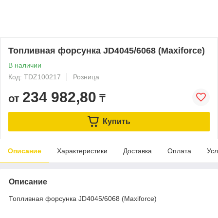
Топливная форсунка JD4045/6068 (Maxiforce)
В наличии
Код: TDZ100217
Розница
234 982,80
от
₸
Купить
Описание
Характеристики
Доставка
Оплата
Усл
Описание
Топливная форсунка JD4045/6068 (Maxiforce)