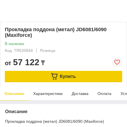
Прокладка поддона (метал) JD6081/6090
(Maxiforce)
В наличии
Код: TR520844
Розница
57 122
от
₸
Купить
Описание
Характеристики
Доставка
Оплата
Усл
Описание
Прокладка поддона (метал) JD6081/6090 (Maxiforce)