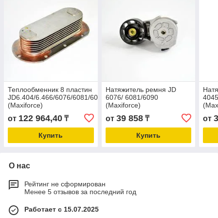
Теплообменник 8 пластин
Натяжитель ремня JD
Натя
JD6.404/6.466/6076/6081/6090
6076/ 6081/6090
4045
(Maxiforce)
(Maxiforce)
(Max
122 964,40
39 858
от
₸
от
₸
от
Купить
Купить
О нас
Рейтинг не сформирован
Менее 5 отзывов за последний год
Работает с 15.07.2025