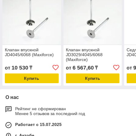
Клапан впускной
Клапан впускной
Сед
JD4045/6068 (Maxiforce)
JD3029/4045/6068
JD40
(Maxiforce)
10 530
6 567,60
9
от
₸
от
₸
от
Купить
Купить
О нас
Рейтинг не сформирован
Менее 5 отзывов за последний год
Работает с 15.07.2025
г. Актобе