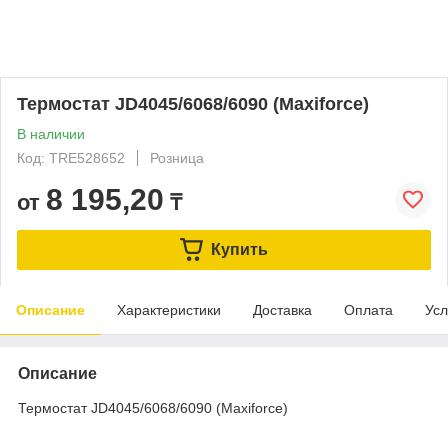
Термостат JD4045/6068/6090 (Maxiforce)
В наличии
Код: TRE528652
Розница
8 195,20
от
₸
Купить
Описание
Характеристики
Доставка
Оплата
Усл
Описание
Термостат JD4045/6068/6090 (Maxiforce)