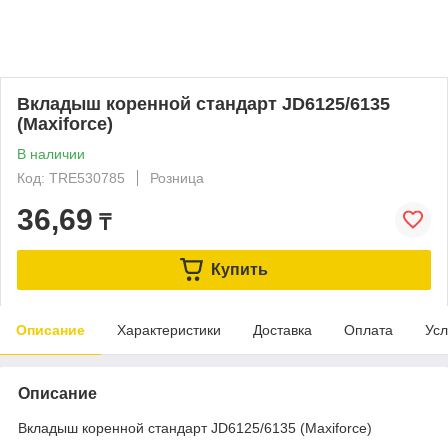
Вкладыш коренной стандарт JD6125/6135
(Maxiforce)
В наличии
Код: TRE530785
Розница
36,69
₸
Купить
Описание
Характеристики
Доставка
Оплата
Усл
Описание
Вкладыш коренной стандарт JD6125/6135 (Maxiforce)