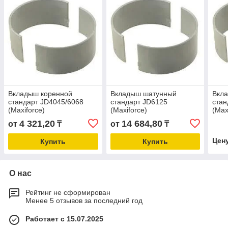
Вкладыш коренной
Вкладыш шатунный
Вкл
стандарт JD4045/6068
стандарт JD6125
стан
(Maxiforce)
(Maxiforce)
(Max
4 321,20
14 684,80
от
₸
от
₸
Цен
Купить
Купить
О нас
Рейтинг не сформирован
Менее 5 отзывов за последний год
Работает с 15.07.2025