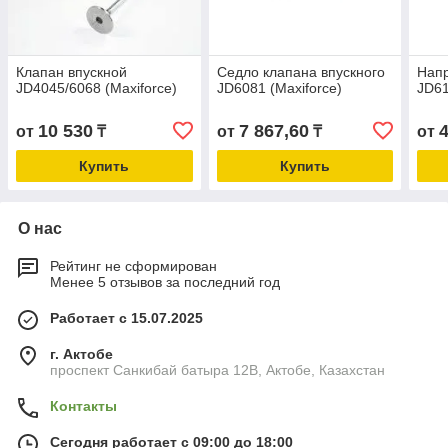
Клапан впускной
Седло клапана впускного
Нап
JD4045/6068 (Maxiforce)
JD6081 (Maxiforce)
JD61
10 530
7 867,60
4
от
₸
от
₸
от
Купить
Купить
О нас
Рейтинг не сформирован
Менее 5 отзывов за последний год
Работает с 15.07.2025
г. Актобе
проспект Санкибай батыра 12В, Актобе, Казахстан
Контакты
Сегодня работает с 09:00 до 18:00