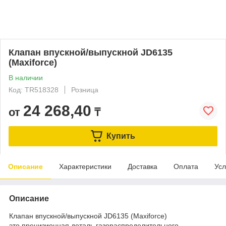
Клапан впускной/выпускной JD6135
(Maxiforce)
В наличии
Код: TR518328
Розница
24 268,40
от
₸
Купить
Описание
Характеристики
Доставка
Оплата
Усл
Описание
Клапан впускной/выпускной JD6135 (Maxiforce)
это прецизионная деталь газораспределительного