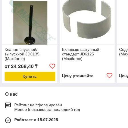
Клапан впускной/
Вкладыш шатунный
Седл
выпускной JD6135
стандарт JD6125
(Max
(Maxiforce)
(Maxiforce)
24 268,40
от
₸
Цену уточняйте
Цен
Купить
О нас
Рейтинг не сформирован
Менее 5 отзывов за последний год
Работает с 15.07.2025