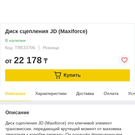
Диск сцепления JD (Maxiforce)
В наличии
Код: TRE33706
Розница
22 178
от
₸
Купить
Описание
Характеристики
Доставка
Оплата
Усл
Описание
Диск сцепления JD (Maxiforce) это ключевой элемент
трансмиссии, передающий крутящий момент от маховика
двигателя к коробке передач. Он оснащён фрикционными