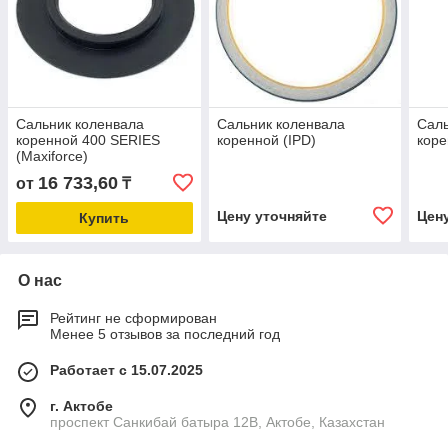
Сальник коленвала
Сальник коленвала
Саль
коренной 400 SERIES
коренной (IPD)
коре
(Maxiforce)
16 733,60
от
₸
Цену уточняйте
Цен
Купить
О нас
Рейтинг не сформирован
Менее 5 отзывов за последний год
Работает с 15.07.2025
г. Актобе
проспект Санкибай батыра 12В, Актобе, Казахстан