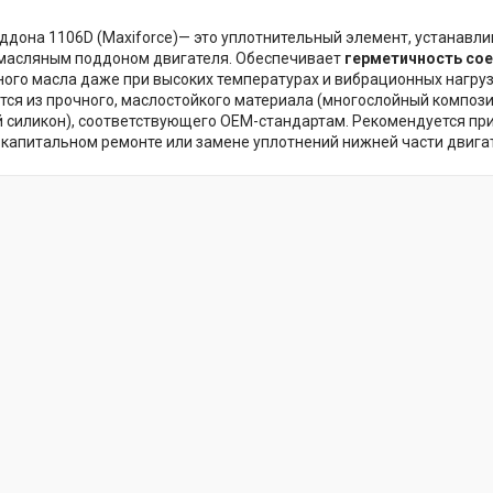
ддона 1106D (Maxiforce)— это уплотнительный элемент, устанав
масляным поддоном двигателя. Обеспечивает
герметичность со
ного масла даже при высоких температурах и вибрационных нагрузк
тся из прочного, маслостойкого материала (многослойный компози
силикон), соответствующего OEM-стандартам. Рекомендуется пр
 капитальном ремонте или замене уплотнений нижней части двига