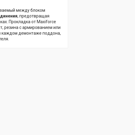
ливаемый между блоком
единения
, предотвращая
ах. Прокладка от Maxiforce
т, резина с армированием или
и каждом демонтаже поддона,
теля.