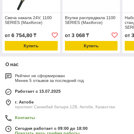
Свеча накала 24V, 1100
Втулка распредвала 1100
Наб
SERIES (Maxiforce)
SERIES (Maxiforce)
стан
SERI
6 754,80
3 068
от
₸
от
₸
от
Купить
Купить
О нас
Рейтинг не сформирован
Менее 5 отзывов за последний год
Работает с 15.07.2025
г. Актобе
проспект Санкибай батыра 12В, Актобе, Казахстан
Контакты
Сегодня работает с 09:00 до 18:00
Показать весь график работы