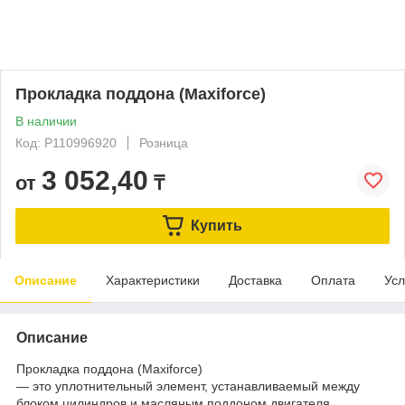
Прокладка поддона (Maxiforce)
В наличии
Код: P110996920
Розница
3 052,40
от
₸
Купить
Описание
Характеристики
Доставка
Оплата
Усл
Описание
Прокладка поддона (Maxiforce)
— это уплотнительный элемент, устанавливаемый между
блоком цилиндров и масляным поддоном двигателя.