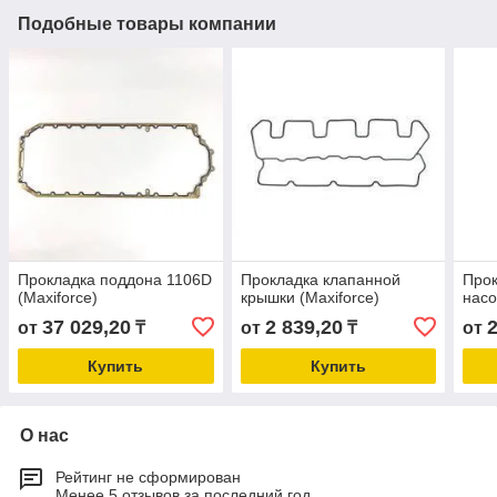
Подобные товары компании
Прокладка поддона 1106D
Прокладка клапанной
Прок
(Maxiforce)
крышки (Maxiforce)
насо
37 029,20
2 839,20
от
₸
от
₸
от
Купить
Купить
О нас
Рейтинг не сформирован
Менее 5 отзывов за последний год