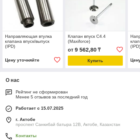
Направляющая втулка
Клапан впуск C4.4
Нап
клапана впуск/выпуск
(Maxiforce)
клап
(IPD)
(IPD
9 562,80
от
₸
Цену уточняйте
Цен
Купить
О нас
Рейтинг не сформирован
Менее 5 отзывов за последний год
Работает с 15.07.2025
г. Актобе
проспект Санкибай батыра 12В, Актобе, Казахстан
Контакты