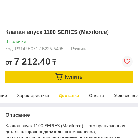
Клапан впуск 1100 SERIES (Maxiforce)
В наличии
Код: P3142H071 / B225-5495
Розница
7 212,40
от
₸
Купить
ние
Характеристики
Доставка
Оплата
Условия во
Описание
Клапан впуск 1100 SERIES (Maxiforce)— это прецизионная
деталь газораспределительного механизма,
предназначенная для
управления потоком воздуха и