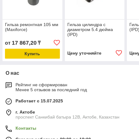
Гильза ремонтная 105 мм
Гильза цилиндра с
Гиль
(Maxiforce)
диаметром 5.4 дюйма
(IPD
(IPD)
17 867,20
от
₸
Цену уточняйте
Цен
Купить
О нас
Рейтинг не сформирован
Менее 5 отзывов за последний год
Работает с 15.07.2025
г. Актобе
проспект Санкибай батыра 12В, Актобе, Казахстан
Контакты