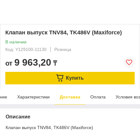
Клапан выпуск TNV84, TK486V (Maxiforce)
В наличии
Код: Y129100-11130
Розница
9 963,20
от
₸
Купить
ние
Характеристики
Доставка
Оплата
Условия во
Описание
Клапан выпуск TNV84, TK486V (Maxiforce)