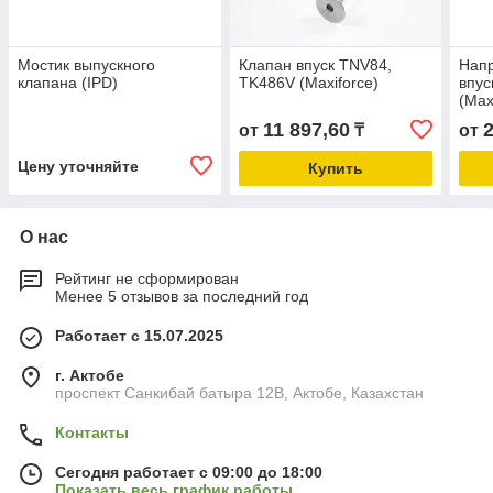
Мостик выпускного
Клапан впуск TNV84,
Нап
клапана (IPD)
TK486V (Maxiforce)
впус
(Max
11 897,60
2
от
₸
от
Цену уточняйте
Купить
О нас
Рейтинг не сформирован
Менее 5 отзывов за последний год
Работает с 15.07.2025
г. Актобе
проспект Санкибай батыра 12В, Актобе, Казахстан
Контакты
Сегодня работает с 09:00 до 18:00
Показать весь график работы