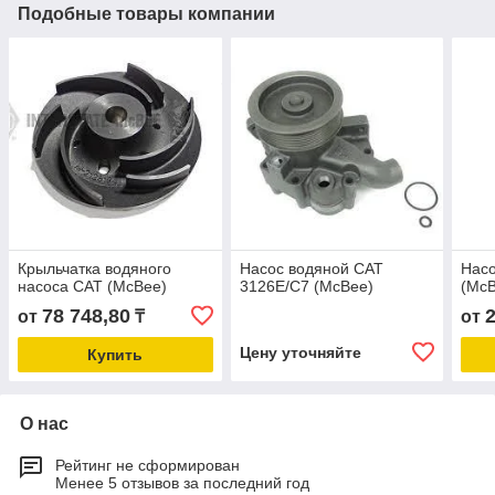
Подобные товары компании
Крыльчатка водяного
Насос водяной CAT
Насо
насоса CAT (McBee)
3126E/C7 (McBee)
(Mc
78 748,80
от
₸
от
Цену уточняйте
Купить
О нас
Рейтинг не сформирован
Менее 5 отзывов за последний год