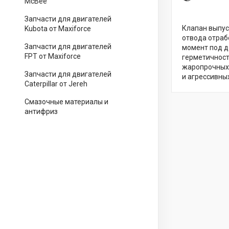
McBee
Запчасти для двигателей
Клапан выпус
Kubota от Maxiforce
отвода отраб
Запчасти для двигателей
момент под д
FPT от Maxiforce
герметичност
жаропрочных 
Запчасти для двигателей
и агрессивных
Caterpillar от Jereh
Смазочные материалы и
антифриз