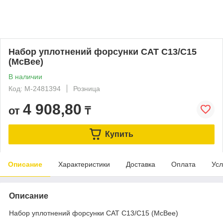
Набор уплотнений форсунки CAT C13/C15
(McBee)
В наличии
Код: M-2481394
Розница
4 908,80
от
₸
Купить
Описание
Характеристики
Доставка
Оплата
Усл
Описание
Набор уплотнений форсунки CAT C13/C15 (McBee)