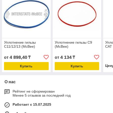
Уплотнение гильзы
Уплотнение гильзы C9
Упло
C11/12/13 (McBee)
(McBee)
CAT 
4 898,40
4 134
от
₸
от
₸
Цен
Купить
Купить
О нас
Рейтинг не сформирован
Менее 5 отзывов за последний год
Работает с 15.07.2025