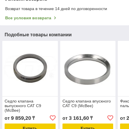
Возврат товара в течение 14 дней по договоренности
Все условия возврата
Подобные товары компании
Седло клапана
Седло клапана впускного
Фикс
выпускного CAT C9
CAT C9 (McBee)
паль
(McBee)
9 859,20
3 161,60
2
от
₸
от
₸
от
Купить
Купить