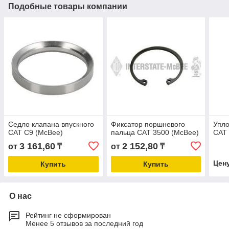
Подобные товары компании
Седло клапана впускного
Фиксатор поршневого
Упло
CAT C9 (McBee)
пальца CAT 3500 (McBee)
CAT 
3 161,60
2 152,80
от
₸
от
₸
Цен
Купить
Купить
О нас
Рейтинг не сформирован
Менее 5 отзывов за последний год