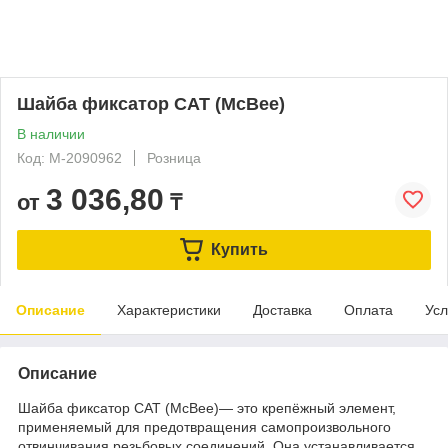
Шайба фиксатор CAT (McBee)
В наличии
Код: M-2090962
Розница
3 036,80
от
₸
Купить
Описание
Характеристики
Доставка
Оплата
Усл
Описание
Шайба фиксатор CAT (McBee)— это крепёжный элемент,
применяемый для предотвращения самопроизвольного
отвинчивания резьбовых соединений. Она устанавливается