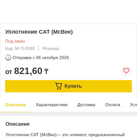
Уплотнение CAT (McBee)
Под заказ
Код: M-7L6580
Розница
Отправка с
06 октября 2026
821,60
от
₸
Купить
Описание
Характеристики
Доставка
Оплата
Усл
Описание
Уплотнение CAT (McBee)— это элемент, предназначенный