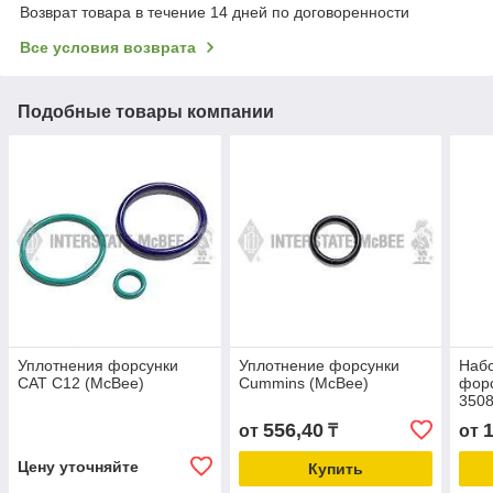
Возврат товара в течение 14 дней по договоренности
Все условия возврата
Подобные товары компании
Уплотнения форсунки
Уплотнение форсунки
Набо
CAT C12 (McBee)
Cummins (McBee)
фор
3508
556,40
от
₸
от
Цену уточняйте
Купить