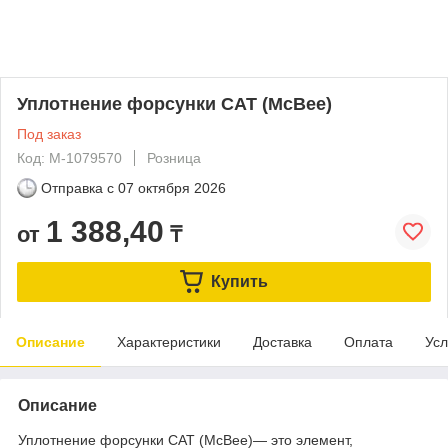
Уплотнение форсунки CAT (McBee)
Под заказ
Код: M-1079570
Розница
Отправка с
07 октября 2026
1 388,40
от
₸
Купить
Описание
Характеристики
Доставка
Оплата
Усл
Описание
Уплотнение форсунки CAT (McBee)— это элемент,