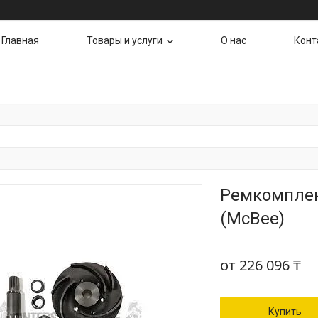
Главная
Товары и услуги
О нас
Конт
Ремкомплек
(McBee)
от
226 096 ₸
Купить