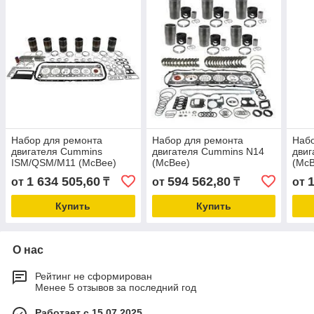
Набор для ремонта
Набор для ремонта
Набо
двигателя Cummins
двигателя Cummins N14
двиг
ISM/QSM/M11 (McBee)
(McBee)
(Mc
1 634 505,60
594 562,80
1
от
₸
от
₸
от
Купить
Купить
О нас
Рейтинг не сформирован
Менее 5 отзывов за последний год
Работает с 15.07.2025