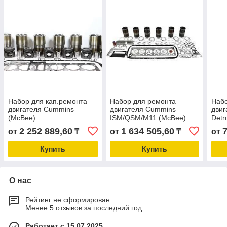
Набор для кап.ремонта
Набор для ремонта
Набо
двигателя Cummins
двигателя Cummins
двиг
(McBee)
ISM/QSM/M11 (McBee)
Detr
2 252 889,60
1 634 505,60
от
₸
от
₸
от
Купить
Купить
О нас
Рейтинг не сформирован
Менее 5 отзывов за последний год
Работает с 15.07.2025