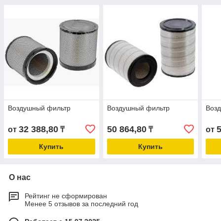
Воздушный фильтр
Воздушный фильтр
Воз
32 388,80
50 864,80
от
₸
₸
от
Купить
Купить
О нас
Рейтинг не сформирован
Менее 5 отзывов за последний год