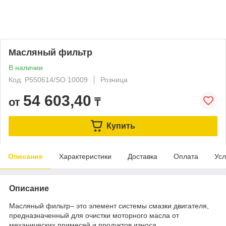
Масляный фильтр
В наличии
Код: P550614/SO 10009
Розница
54 603,40
от
₸
Купить
Описание
Характеристики
Доставка
Оплата
Усл
Описание
Масляный фильтр– это элемент системы смазки двигателя,
предназначенный для очистки моторного масла от
механических примесей и продуктов износа.