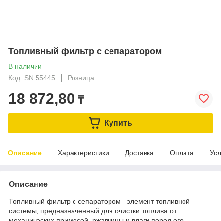
Топливный фильтр с сепаратором
В наличии
Код: SN 55445
Розница
18 872,80
₸
Купить
Описание
Характеристики
Доставка
Оплата
Усл
Описание
Топливный фильтр с сепаратором– элемент топливной
системы, предназначенный для очистки топлива от
механических примесей, ржавчины и влаги перед его