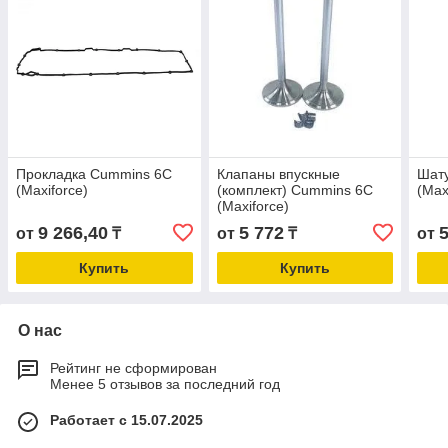
Прокладка Cummins 6C
Клапаны впускные
Шат
(Maxiforce)
(комплект) Cummins 6C
(Max
(Maxiforce)
9 266,40
5 772
от
₸
от
₸
от
Купить
Купить
О нас
Рейтинг не сформирован
Менее 5 отзывов за последний год
Работает с 15.07.2025