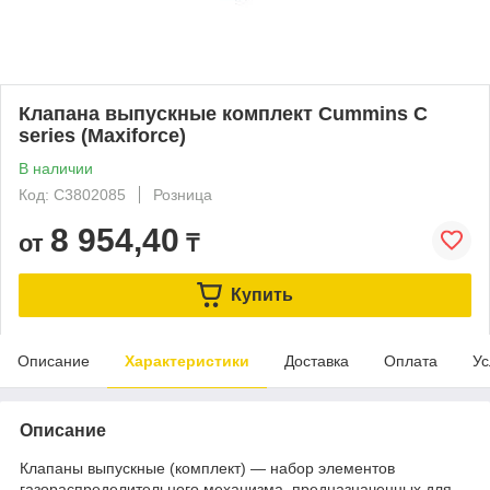
Клапана выпускные комплект Cummins C
series (Maxiforce)
В наличии
Код: C3802085
Розница
8 954,40
от
₸
Купить
Описание
Характеристики
Доставка
Оплата
Ус
Описание
Клапаны выпускные (комплект) — набор элементов
газораспределительного механизма, предназначенных для