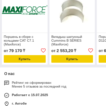
Поршень в сборе с
Вкладыш шатунный
Порш
кольцами CAT C7.1
Cummins B SERIES
D110
(Maxiforce)
(Maxiforce)
79 170
2 553,20
от
₸
от
₸
от
Купить
Купить
О нас
Рейтинг не сформирован
Менее 5 отзывов за последний год
Работает с 15.07.2025
г. Актобе