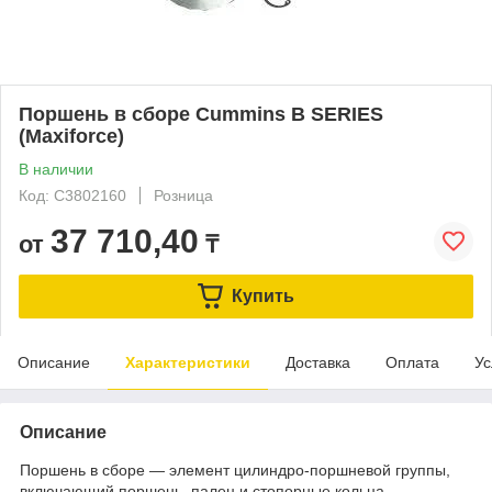
Поршень в сборе Cummins B SERIES
(Maxiforce)
В наличии
Код: C3802160
Розница
37 710,40
от
₸
Купить
Описание
Характеристики
Доставка
Оплата
Ус
Описание
Поршень в сборе — элемент цилиндро-поршневой группы,
включающий поршень, палец и стопорные кольца.