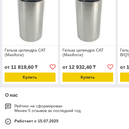
Гильза цилиндра CAT
Гильза цилиндра CAT
Гиль
(Maxifoce)
(Maxiforce)
B/QS
11 819,60
12 932,40
от
₸
от
₸
от
Купить
Купить
О нас
Рейтинг не сформирован
Менее 5 отзывов за последний год
Работает с 15.07.2025