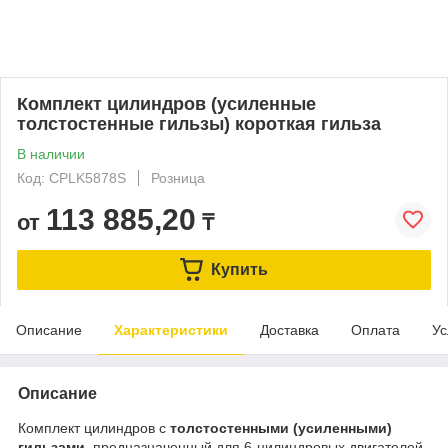
Комплект цилиндров (усиленные
толстостенные гильзы) короткая гильза
В наличии
Код: CPLK5878S
Розница
113 885,20
от
₸
Купить
Описание
Характеристики
Доставка
Оплата
Ус
Описание
Комплект цилиндров с
толстостенными (усиленными)
гильзами
, предназначенный для 6-цилиндровых двигателей.